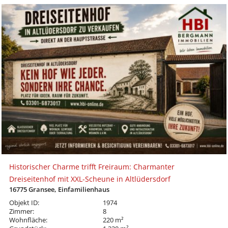
Historischer Charme trifft Freiraum: Charmanter
Dreiseitenhof mit XXL-Scheune in Altlüdersdorf
16775 Gransee, Einfamilienhaus
Objekt ID:
1974
Zimmer:
8
Wohnfläche:
220 m²