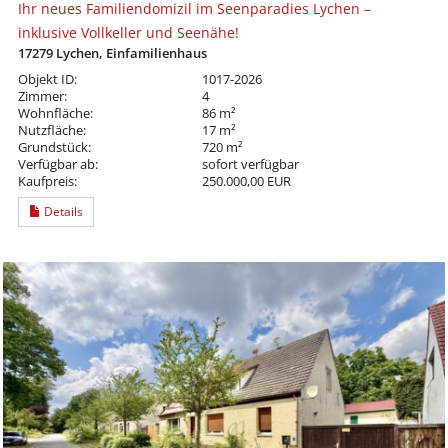
Ihr neues Familiendomizil im Seenparadies Lychen –
inklusive Vollkeller und Seenähe!
17279 Lychen, Einfamilienhaus
Objekt ID:
1017-2026
Zimmer:
4
Wohnfläche:
86 m²
Nutzfläche:
17 m²
Grundstück:
720 m²
Verfügbar ab:
sofort verfügbar
Kaufpreis:
250.000,00 EUR
Details