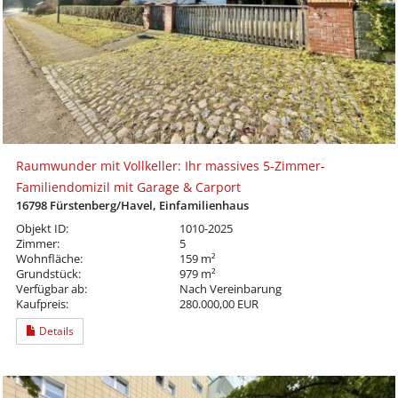
Raumwunder mit Vollkeller: Ihr massives 5-Zimmer-
Familiendomizil mit Garage & Carport
16798 Fürstenberg/Havel, Einfamilienhaus
Objekt ID:
1010-2025
Zimmer:
5
Wohnfläche:
159 m²
Grundstück:
979 m²
Verfügbar ab:
Nach Vereinbarung
Kaufpreis:
280.000,00 EUR
Details