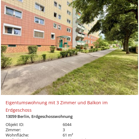
Eigentumswohnung mit 3 Zimmer und Balkon im
Erdgeschoss
13059 Berlin, Erdgeschosswohnung
Objekt ID:
6044
Zimmer:
3
Wohnfläche:
61 m²