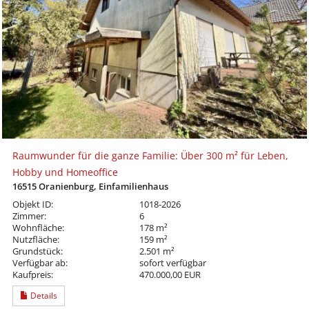
Raumwunder für die ganze Familie: Über 300 m² für Leben,
Hobby und Homeoffice
16515 Oranienburg, Einfamilienhaus
Objekt ID:
1018-2026
Zimmer:
6
Wohnfläche:
178 m²
Nutzfläche:
159 m²
Grundstück:
2.501 m²
Verfügbar ab:
sofort verfügbar
Kaufpreis:
470.000,00 EUR
Details