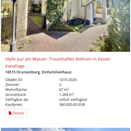
Idylle pur am Wasser: Traumhaftes Wohnen in bester
Kanallage
16515 Oranienburg, Einfamilienhaus
Objekt ID:
1015-2026
Zimmer:
3
Wohnfläche:
67 m²
Grundstück:
1.284 m²
Verfügbar ab:
sofort verfügbar
Kaufpreis:
360.000,00 EUR
Details