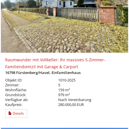
Raumwunder mit Vollkeller: Ihr massives 5-Zimmer-
Familiendomizil mit Garage & Carport
16798 Fürstenberg/Havel, Einfamilienhaus
Objekt ID:
1010-2025
Zimmer:
5
Wohnfläche:
159 m²
Grundstück:
979 m²
Verfügbar ab:
Nach Vereinbarung
Kaufpreis:
280.000,00 EUR
Details