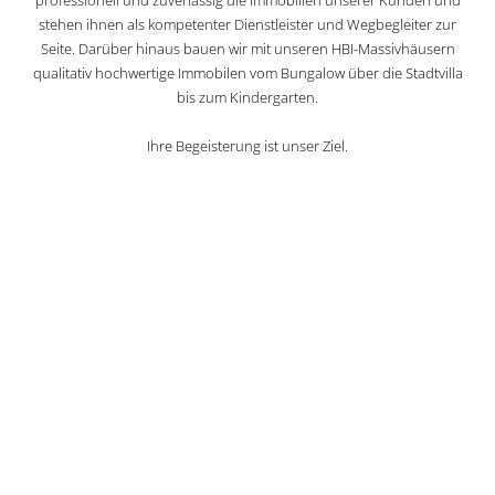
stehen ihnen als kompetenter Dienstleister und Wegbegleiter zur
Seite. Darüber hinaus bauen wir mit unseren HBI-Massivhäusern
qualitativ hochwertige Immobilen vom Bungalow über die Stadtvilla
bis zum Kindergarten.
Ihre Begeisterung ist unser Ziel.
HBI Bergmann Immobilien
Heike Bergmann
Servicecenter
Chausseestraße 7
16515 Oranienburg