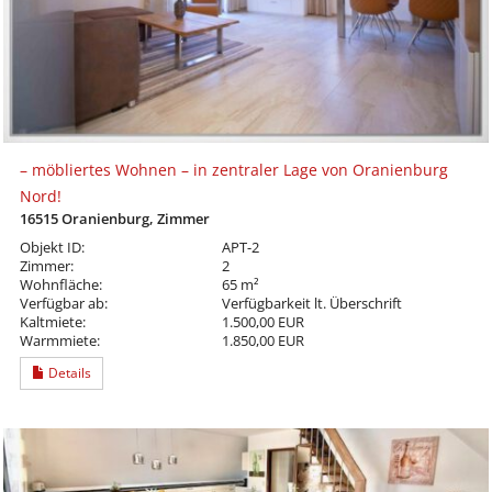
– möbliertes Wohnen – in zentraler Lage von Oranienburg
Nord!
16515 Oranienburg, Zimmer
Objekt ID:
APT-2
Zimmer:
2
Wohnfläche:
65 m²
Verfügbar ab:
Verfügbarkeit lt. Überschrift
Kaltmiete:
1.500,00 EUR
Warmmiete:
1.850,00 EUR
Details