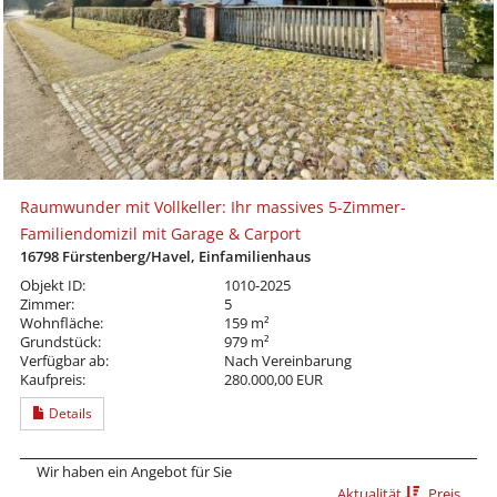
Raumwunder mit Vollkeller: Ihr massives 5-Zimmer-
Familiendomizil mit Garage & Carport
16798 Fürstenberg/Havel, Einfamilienhaus
Objekt ID:
1010-2025
Zimmer:
5
Wohnfläche:
159 m²
Grundstück:
979 m²
Verfügbar ab:
Nach Vereinbarung
Kaufpreis:
280.000,00 EUR
Details
Wir haben ein Angebot für Sie
Aktualität
Preis