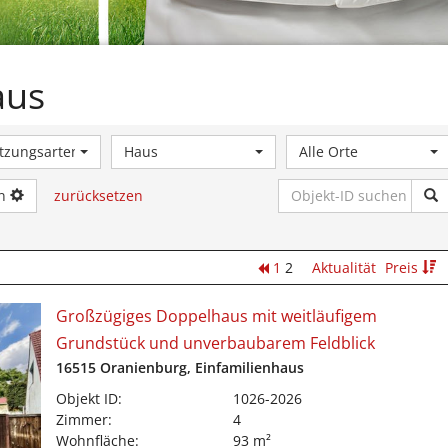
aus
utzungsarten
Haus
Alle Orte
en
zurücksetzen
1
2
Aktualität
Preis
Großzügiges Doppelhaus mit weitläufigem
Grundstück und unverbaubarem Feldblick
16515 Oranienburg, Einfamilienhaus
Objekt ID:
1026-2026
Zimmer:
4
Wohnfläche:
93 m²