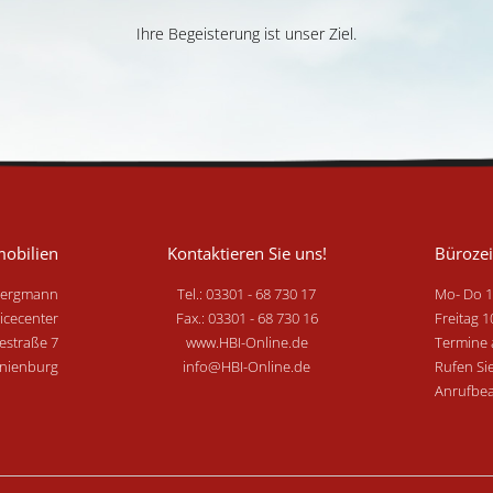
Ihre Begeisterung ist unser Ziel.
obilien
Kontaktieren Sie uns!
Bürozei
Bergmann
Tel.: 03301 - 68 730 17
Mo- Do 1
icecenter
Fax.: 03301 - 68 730 16
Freitag 1
estraße 7
www.HBI-Online.de
Termine 
nienburg
info@HBI-Online.de
Rufen Si
Anrufbea