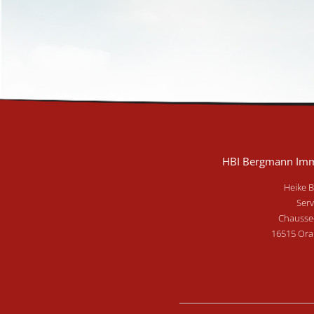
HBI Bergmann Imm
Heike 
Serv
Chausse
16515 Ora